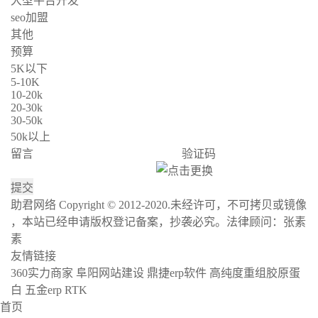
大型平台开发
seo加盟
其他
预算
5K以下
5-10K
10-20k
20-30k
30-50k
50k以上
留言
验证码
助君网络 Copyright © 2012-2020.未经许可，不可拷贝或镜像
，本站已经申请版权登记备案，抄袭必究。法律顾问：张素
素
沪ICP备17004436号-11
网站地图
友情链接
360实力商家
阜阳网站建设
鼎捷erp软件
高纯度重组胶原蛋
白
五金erp
RTK
首页