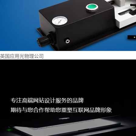
英国应用光物理公司