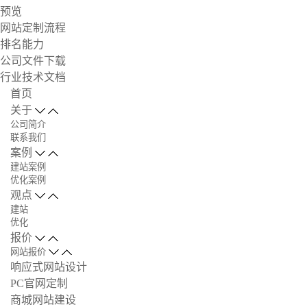
预览
网站定制流程
排名能力
公司文件下载
行业技术文档
首页
关于
公司简介
联系我们
案例
建站案例
优化案例
观点
建站
优化
报价
网站报价
响应式网站设计
PC官网定制
商城网站建设