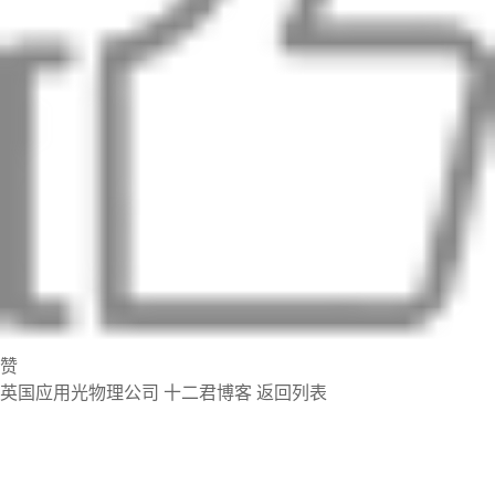
赞
英国应用光物理公司
十二君博客
返回列表