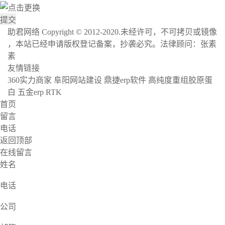
助君网络 Copyright © 2012-2020.未经许可，不可拷贝或镜像
，本站已经申请版权登记备案，抄袭必究。法律顾问：张素
素
沪ICP备17004436号-11
网站地图
友情链接
360实力商家
阜阳网站建设
鼎捷erp软件
高纯度重组胶原蛋
白
五金erp
RTK
首页
留言
电话
返回顶部
在线留言
姓名
电话
公司