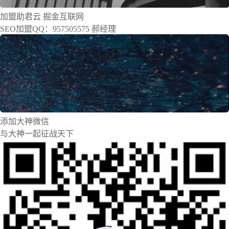
加盟
助君云
掘金互联网
SEO加盟QQ：957505575 郝经理
添加大神微信
与大神一起征战天下